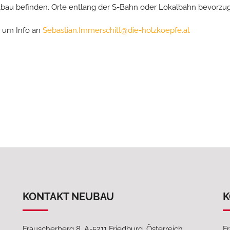
tbau befinden. Orte entlang der S-Bahn oder Lokalbahn bevorzug
e um Info an
Sebastian.Immerschitt@die-holzkoepfe.at
KONTAKT NEUBAU
K
Frauscherberg 8, A-5211 Friedburg, Österreich
Fr