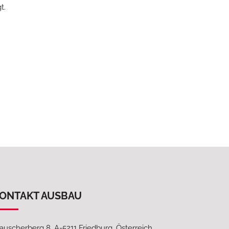
t.
ONTAKT AUSBAU
auscherberg 8, A-5211 Friedburg, Österreich